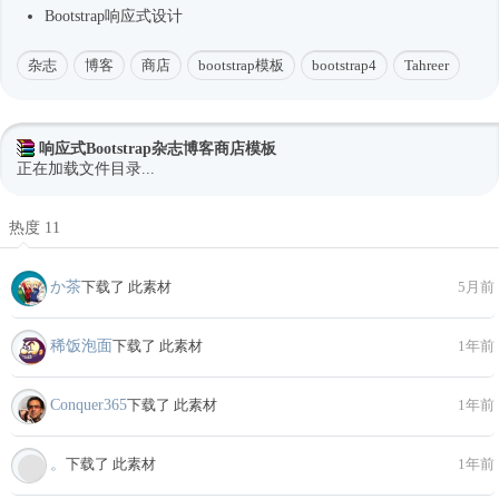
Bootstrap
响应式
设计
杂志
博客
商店
bootstrap模板
bootstrap4
Tahreer
响应式Bootstrap杂志博客商店模板
正在加载文件目录...
热度 11
か茶
下载了 此素材
5月前
稀饭泡面
下载了 此素材
1年前
Conquer365
下载了 此素材
1年前
。
下载了 此素材
1年前