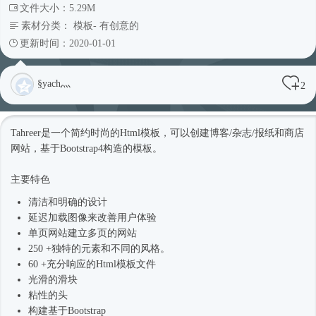
文件大小：5.29M
素材分类：
模板
-
有创意的
更新时间：2020-01-01
§yach灬
2
Tahreer是一个简约
时尚
的
Html模板
，可以创建博客/杂志/报纸和商店
网站，基于
Bootstrap4
构造的模板。
主要特色
清洁和明确的设计
延迟加载图像来改善用户体验
单页网站建立多页的网站
250 +独特的元素和不同的风格。
60 +充分响应的
Html模板
文件
光滑的滑块
粘性的头
构建基于Bootstrap