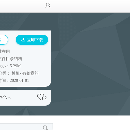
览
立即下载
谁在用
文件目录结构
小：5.29M
分类：
模板
-
有创意的
间：2020-01-01
yach灬
2