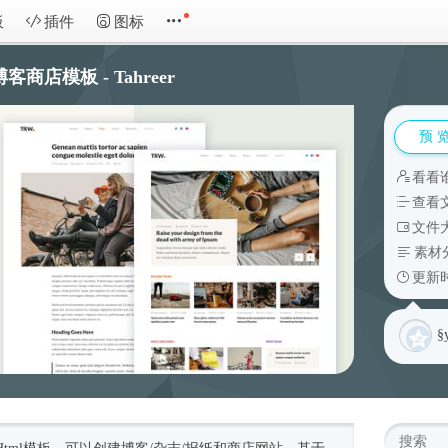
板
插件
图标
客商店模板 - Tahreer
预 
看看
查看
文件大
素材
更新时
§