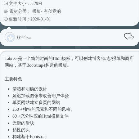
文件大小：5.29M
素材分类：
模板
-
有创意的
更新时间：2020-01-01
§yach灬
2
Tahreer是一个简约
时尚
的
Html模板
，可以创建博客/杂志/报纸和商店
网站，基于
Bootstrap4
构造的模板。
主要特色
清洁和明确的设计
延迟加载图像来改善用户体验
单页网站建立多页的网站
250 +独特的元素和不同的风格。
60 +充分响应的
Html模板
文件
光滑的滑块
粘性的头
构建基于Bootstrap