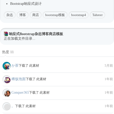
Bootstrap
响应式
设计
杂志
博客
商店
bootstrap模板
bootstrap4
Tahreer
响应式Bootstrap杂志博客商店模板
正在加载文件目录...
热度 11
か茶
下载了 此素材
5月前
稀饭泡面
下载了 此素材
1年前
Conquer365
下载了 此素材
1年前
。
下载了 此素材
1年前