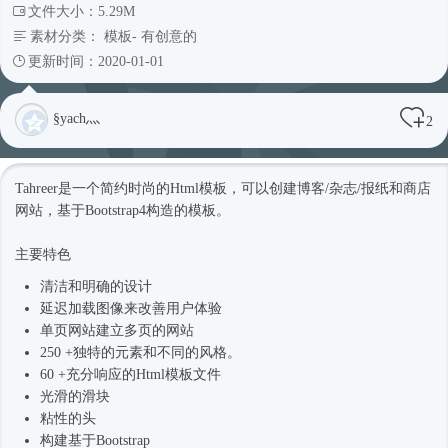
文件大小：5.29M
素材分类：
模板
-
有创意的
更新时间：2020-01-01
§yach灬
2
Tahreer是一个简约
时尚
的
Html模板
，可以创建博客/杂志/报纸和商店
网站，基于
Bootstrap4
构造的模板。
主要特色
清洁和明确的设计
延迟加载图像来改善用户体验
单页网站建立多页的网站
250 +独特的元素和不同的风格。
60 +充分响应的
Html模板
文件
光滑的滑块
粘性的头
构建基于Bootstrap