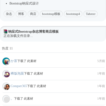
Bootstrap
响应式
设计
杂志
博客
商店
bootstrap模板
bootstrap4
Tahreer
响应式Bootstrap杂志博客商店模板
正在加载文件目录...
热度 11
か茶
下载了 此素材
5月前
稀饭泡面
下载了 此素材
1年前
Conquer365
下载了 此素材
1年前
。
下载了 此素材
1年前